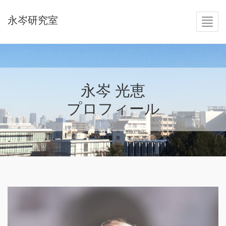
永岑研究室
永岑 光恵
プロフィール